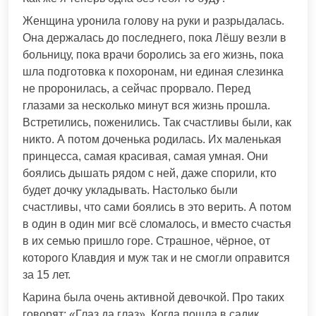
Женщина уронила голову на руки и разрыдалась.
Она держалась до последнего, пока Лёшу везли в
больницу, пока врачи боролись за его жизнь, пока
шла подготовка к похоронам, ни единая слезинка
не проронилась, а сейчас прорвало. Перед
глазами за несколько минут вся жизнь прошла.
Встретились, поженились. Так счастливы были, как
никто. А потом доченька родилась. Их маленькая
принцесса, самая красивая, самая умная. Они
боялись дышать рядом с ней, даже спорили, кто
будет дочку укладывать. Настолько были
счастливы, что сами боялись в это верить. А потом
в один в один миг всё сломалось, и вместо счастья
в их семью пришло горе. Страшное, чёрное, от
которого Клавдия и муж так и не смогли оправится
за 15 лет.
Карина была очень активной девочкой. Про таких
говорят: «Глаз да глаз». Когда пошла в садик,