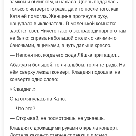
замком и облипком, и нажала. Дверь поддалась
только с четвёртого раза, да и то после того, как
Катя ей помогла. Женщина протянула руку,
нащупала выключатель. В маленькой комнатке
зажёгся свет. Ничего такого экстраординарного там
не было: справа небольшой столик с какими-то
баночками, ящичками, а чуть дальше кресло.
— Непонятно, когда его сюда Лёшка притащил…
Абажур и большой, то ли альбом, то ли тетрадь. На
нём сверху лежал конверт. Клавдия подошла, на
конверте одно слово:
«Клавдии.»
Она оглянулась на Катю.
— Что это?
— Открывай, не посмотришь, не узнаешь.
Клавдия с дрожащими руками открыла конверт.
Достала какие-то старые справки и письмо.