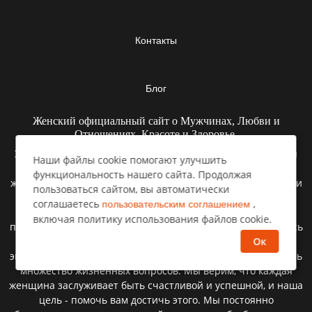
Контакты
Блог
Женский официальный сайт о Мужчинах, Любви и
Отношениях, Красоте и Здоровье.
Женский сайт Селемпи - это уникальная площадка, где вы
Наши файлы cookie помогают улучшить
найдете множество интересных рассказов и историй на
функциональность нашего сайта. Продолжая
женскую тематику. Мы заботимся о наших читательницах и
пользоваться сайтом, вы автоматически
предоставляем актуальную информацию на различные
соглашаетесь
,
пользовательским соглашением
темы, которые волнуют женщин: красота, здоровье,
включая политику использования файлов cookie.
психология, дети, семья, деньги, образ жизни и отдых. Здесь
Ок
вы найдете полезные советы и рекомендации от наших
экспертов и опытных авторов, которые помогут вам решить
множество жизненных вопросов. Мы верим, что каждая
женщина заслуживает быть счастливой и успешной, и наша
цель - помочь вам достичь этого. Мы постоянно