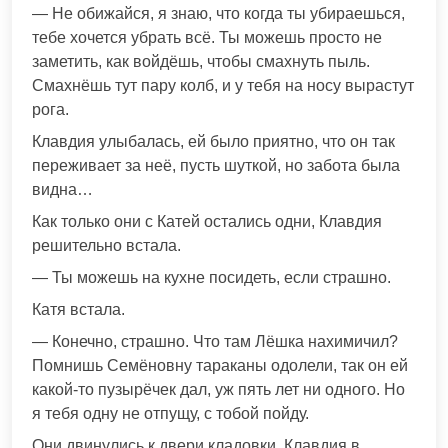
— Не обижайся, я знаю, что когда ты убираешься,
тебе хочется убрать всё. Ты можешь просто не
заметить, как войдёшь, чтобы смахнуть пыль.
Смахнёшь тут пару колб, и у тебя на носу вырастут
рога.
Клавдия улыбалась, ей было приятно, что он так
переживает за неё, пусть шуткой, но забота была
видна…
Как только они с Катей остались одни, Клавдия
решительно встала.
— Ты можешь на кухне посидеть, если страшно.
Катя встала.
— Конечно, страшно. Что там Лёшка нахимичил?
Помнишь Семёновну тараканы одолели, так он ей
какой-то пузырёчек дал, уж пять лет ни одного. Но
я тебя одну не отпущу, с тобой пойду.
Они двинулись к двери кладовки, Клавдия в