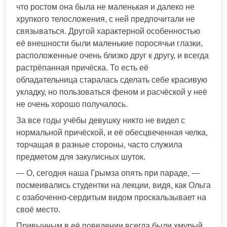
что ростом она была не маленькая и далеко не
хрупкого телосложения, с ней предпочитали не
связываться. Другой характерной особенностью
её внешности были маленькие поросячьи глазки,
расположенные очень близко друг к другу, и всегда
растрёпанная причёска. То есть её
обладательница старалась сделать себе красивую
укладку, но пользоваться феном и расчёской у неё
не очень хорошо получалось.
За все годы учёбы девушку никто не видел с
нормальной причёской, и её обесцвеченная челка,
торчащая в разные стороны, часто служила
предметом для закулисных шуток.
— О, сегодня наша Грымза опять при параде, —
посмеивались студентки на лекции, видя, как Ольга
с озабоченно-сердитым видом проскальзывает на
своё место.
Привычным в её поведении всегда были хмурый