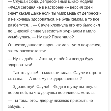
— Слушай сюда, депрессивный шкаф модели
«Федя сегодня не в настроении» версия хрен
знает какая! Даже если ты умираешь от депрессии
и не хочешь здороваться, не будь хамом, а то все
разбегутся… — Сауле хлопнула его что было сил
по широкой спине увесистым журналом и мило
улыбнулась. — Ну как? Полегчало?
От неожиданности парень замер, густо покраснел,
затем расхохотался:
— Ну ты даёшь! Извини, с тобой я всегда буду
здороваться!
— Так-то лучше! – смилостивилась Сауле и строго
сказала. — А почему не здороваешься?
— Здравствуй, Сауле! – Федя в шутку вытянулся
перед ней, на что девушка ворчливо заметила:
— Ты там…это…дверцу нижнюю прикрыть не
забудь…