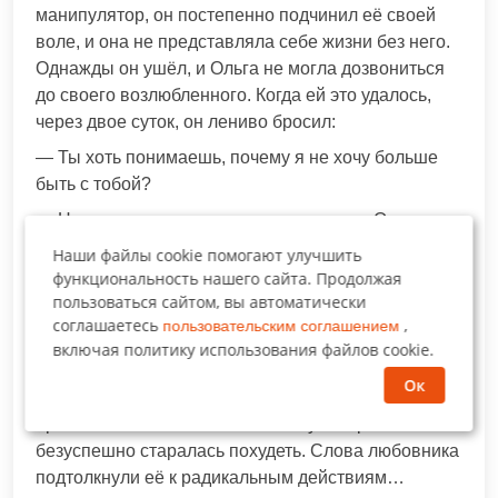
манипулятор, он постепенно подчинил её своей
воле, и она не представляла себе жизни без него.
Однажды он ушёл, и Ольга не могла дозвониться
до своего возлюбленного. Когда ей это удалось,
через двое суток, он лениво бросил:
— Ты хоть понимаешь, почему я не хочу больше
быть с тобой?
— Нет…- со слезами на глазах ответила Ольга.
Наши файлы cookie помогают улучшить
— Ты…слишком много чего хочешь…ведешь себя
функциональность нашего сайта. Продолжая
так, как будто я тебе всё время что-то должен…а
пользоваться сайтом, вы автоматически
мне такое не нравится…и тебе не мешало бы
соглашаетесь
,
пользовательским соглашением
скинуть десяток-полтора лишних килограммов, ты
включая политику использования файлов cookie.
в последнее время похожа на ходячий танк…
Ок
Ольга из всего его слов поняла только одно: вся
проблема – в её полноте. После университета она
безуспешно старалась похудеть. Слова любовника
подтолкнули её к радикальным действиям…