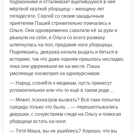
подоконнике и отталкивает вцепившуюся в неё
мёртвой хваткой уборщицу – женщину лет
пятидесяти. Сергей со своим закадычным
приятелем Пашей стремительно помчались к
Ольге. Они одновременно схватили её за руки и
рванули на себя, и Ольга со всего размаху
шлепнулась на пол, придавив ноги уборщицы.
Поднявшись, девушка начала рыдать и биться в
истерике, так что даже парням пришлось несладко,
пока они удерживали ее на месте. Паша
умоляюще посмотрел на однокурсников:
— Народ, сгоняйте к медикам, пусть принесут
успокоительное или что-то ещё в таком роде…
— Может, психиатров вызвать? Всё-таки попытка
суицида только что была… — перешептывались
девушки, с сочувствием глядя на Ольгу и помогая
уборщице встать на ноги:
— Тётя Маша, вы не ушиблись? Хорошо, что вы