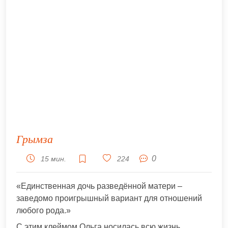
Грымза
0
15 мин.
224
«Единственная дочь разведённой матери –
заведомо проигрышный вариант для отношений
любого рода.»
С этим клеймом Ольга носилась всю жизнь,