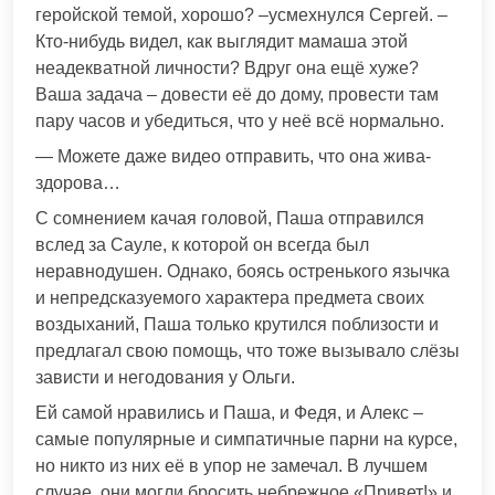
геройской темой, хорошо? –усмехнулся Сергей. –
Кто-нибудь видел, как выглядит мамаша этой
неадекватной личности? Вдруг она ещё хуже?
Ваша задача – довести её до дому, провести там
пару часов и убедиться, что у неё всё нормально.
— Можете даже видео отправить, что она жива-
здорова…
С сомнением качая головой, Паша отправился
вслед за Сауле, к которой он всегда был
неравнодушен. Однако, боясь остренького язычка
и непредсказуемого характера предмета своих
воздыханий, Паша только крутился поблизости и
предлагал свою помощь, что тоже вызывало слёзы
зависти и негодования у Ольги.
Ей самой нравились и Паша, и Федя, и Алекс –
самые популярные и симпатичные парни на курсе,
но никто из них её в упор не замечал. В лучшем
случае, они могли бросить небрежное «Привет!» и