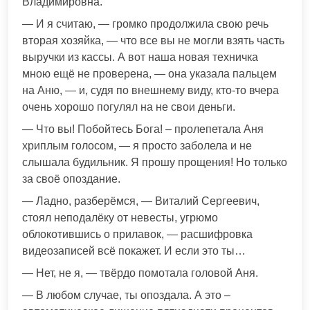
Владимировна.
— И я считаю, — громко продолжила свою речь
вторая хозяйка, — что все вы не могли взять часть
выручки из кассы. А вот наша новая техничка
мною ещё не проверена, — она указала пальцем
на Аню, — и, судя по внешнему виду, кто-то вчера
очень хорошо погулял на не свои деньги.
— Что вы! Побойтесь Бога! – пролепетала Аня
хриплым голосом, — я просто заболела и не
слышала будильник. Я прошу прощения! Но только
за своё опоздание.
— Ладно, разберёмся, — Виталий Сергеевич,
стоял неподалёку от невесты, угрюмо
облокотившись о прилавок, — расшифровка
видеозаписей всё покажет. И если это ты…
— Нет, не я, — твёрдо помотала головой Аня.
— В любом случае, ты опоздала. А это –