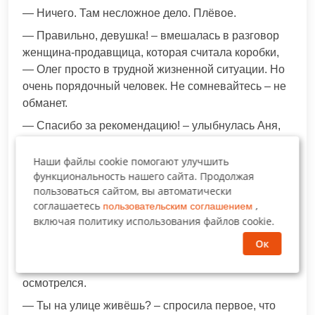
— Ничего. Там несложное дело. Плёвое.
— Правильно, девушка! – вмешалась в разговор
женщина-продавщица, которая считала коробки,
— Олег просто в трудной жизненной ситуации. Но
очень порядочный человек. Не сомневайтесь – не
обманет.
— Спасибо за рекомендацию! – улыбнулась Аня,
— садись.
Наши файлы cookie помогают улучшить
— Прямо так? – Олег явно стеснялся своей
функциональность нашего сайта. Продолжая
одежды.
пользоваться сайтом, вы автоматически
— Ничего. Химчистка, в случае чего, справится.
соглашаетесь
,
пользовательским соглашением
включая политику использования файлов cookie.
— Иди, Олег! – кивнула продавщица, — Тут всего
Ок
три лёгких коробки осталось. Я справлюсь.
Мужчина очень аккуратно сел в салон и
осмотрелся.
— Ты на улице живёшь? – спросила первое, что