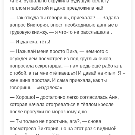
Аней, буквально окружила будущую коллегу
теплом и заботой и даже предложила чай.
— Так откуда ты говоришь, приехала? — Задала
вопрос Виктория, внося необходимые данные в
трудовую книжку, — я что-то не расслышала…
— Издалека, тёть!
— Называй меня просто Вика, — немного с
осуждением посмотрев из-под круглых очков,
попросила секретарша, — нам ведь ещё работать
с тобой, а ты мне «тёткаешь»! И давай на «ты». Я –
женщина простая. И сама приехала, как ты
говоришь – «издалека».
— Хорошо! – достаточно легко согласилась Аня,
которая начала отогреваться в тёплом кресле
после прогулки по морозному дню.
— Ты только не простынь, ага?, — снова
посмотрела Виктория, но на этот раз с видимой