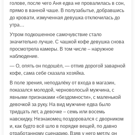
голове, после чего Аня едва не провалилась в сон,
прямо в ванной чаше. В полузабытье, добравшись
до кровати, измученная девушка отключилась до
утра…
Утром подкошенное самочувствие стало
значительно лучше. С чашкой кофе девушка снова
просмотрела камеры. В том числе – наружное
наблюдение.
— О, опять он подошёл, — отпив дорогой заварной
кофе, сама себе сказала хозяйка.
В поле зрения, неподалёку от входа в магазин,
показался молодой, черноволосый мужчина, с
явными признаками «бездомности», с маленькой
девочкой за руку. На вид мужчине едва было
тридцать лет, а девочке – семь или восемь
навскидку. Незнакомец поздоровался с дворником
и, как будто всё шло в порядке вещей, по давно
отработанному сценарию. Взяв у него метлу, он