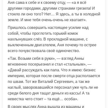
Аня сама к себе и к своему отцу, — «а я всё
другими городами, другими странами грезила! И
стоило ли оно того? Нет… Я здесь, а ты в холодной
земле. И мне тебя очень-очень не хватает».
Пришлось совершить настоящее усилие над
собой, чтобы проглотить горький комок
нахлынувших слёз. В прохладной машине, с
выключенным двигателем, Аня почему-то острее
всего почувствовала своё одиночество.
«Так. Возьми себя в руки», — взгляд Анны
мгновенно посерьезнел и стал «стальным», —
«Давай рассуждать как папа. Что я имею: бизнес
империю, которая после смерти отца расползается
по швам. Тот же Виталий Сергеевич, а так же
наглый, заворовавшийся персонал уже чуть ли не
среди белого дня тащат деньги из кассы! А та
невестка чего стоит – та ещё… особа».
В своих мыслях Анна вышла из машины и