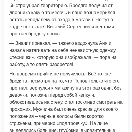
быстро убрал территорию. Бродяга получил от
дворника какую-то мелочь и явно вознамерился
встать неподалёку от входа в магазин. Но тут в
кадре показался Виталий Сергеевич и жестами
прогнал бродягу прочь.
— Значит приехал, — тяжело вздохнула Аня и
начала натягивать на себя ненавистную одежду
«технички», которую она изображала, — пора на
работу, а то опять разорётся!
Но вовремя прийти не получилось. Всё тот же
бродяга, несмотря на то, что Попов только что его
прогнал, вернулся к магазину на этот раз один, без
девочки, положил перед собой кепку и,
облокотившись на стену, стал тоскливо смотреть на
прохожих. Мужчина был очень красив для своего
положения – черные волосы были коротко
стрижены, примерно «под троечку». На лице
выделялись большие, глубокие, выразительные