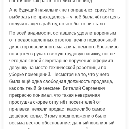
состояние как раз в этот лихой период.
Ане будущий начальник не понравился сразу. Но
выбирать не приходилось – у неё была чёткая цель
получить здесь работу, во что бы то ни стало.
По всей видимости, оставшись удовлетворенным
от предоставленных ответов, вечно недовольный
директор ювелирного магазина немного брезгливо
повертел в руках свежую трудовую книжку, после
чего дал своей секретарше поручение оформить
девушку на место технической работницы по
уборке помещений. Несмотря на то, что у него
была ещё одна свободная должность продавца,
как опытный бизнесмен, Виталий Сергеевич
прекрасно понимал, что такая невзрачная
простушка скорее отпугнёт посетителей от
прилавка, нежели продаст какое-либо самое
дешёвое колье. Этому предположению было
весьма веское обоснование: данный ювелирный