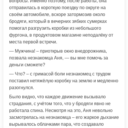
вопросы. Именно поэтому, после работы, она
отправилась в короткую поездку по округе на
своём автомобиле, вскоре затормозив около
бродяги, который в вечерних зябких сумерках
помогал разгрузить коробки из небольшого
фургона, в продуктовом магазине неподалёку от
места первой встречи.
— Мужчина! – приоткрыв окно внедорожника,
позвала незнакомца Аня, — вы мне помочь за
деньги сможете?
— Что? – с гримасой боли незнакомец с трудом
поставил нетяжёлую коробку на землю и медленно
разогнулся.
Было видно, что каждое движение вызывало
страдания, с учётом того, что у бродяги явно не
работала спина. Несмотря на это, Аня невольно
засмотрелась на незнакомца – его жаркое дыхание
вырывалось облачками пара, что создавало