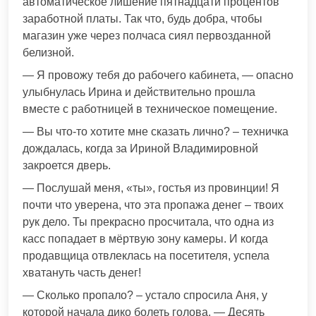
автоматическое лишение пятнадцати процентов
заработной платы. Так что, будь добра, чтобы
магазин уже через полчаса сиял первозданной
белизной.
— Я провожу тебя до рабочего кабинета, — опасно
улыбнулась Ирина и действительно прошла
вместе с работницей в техническое помещение.
— Вы что-то хотите мне сказать лично? – техничка
дождалась, когда за Ириной Владимировной
закроется дверь.
— Послушай меня, «ты», гостья из провинции! Я
почти что уверена, что эта пропажа денег – твоих
рук дело. Ты прекрасно просчитала, что одна из
касс попадает в мёртвую зону камеры. И когда
продавщица отвлеклась на посетителя, успела
хватануть часть денег!
— Сколько пропало? – устало спросила Аня, у
которой начала дико болеть голова. — Десять