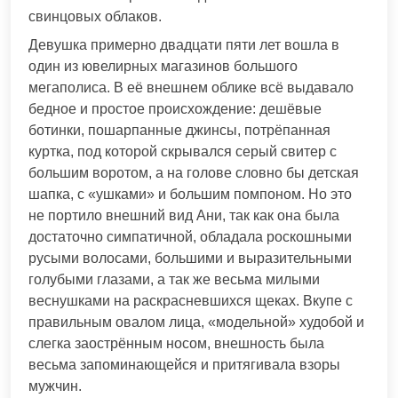
свинцовых облаков.
Девушка примерно двадцати пяти лет вошла в
один из ювелирных магазинов большого
мегаполиса. В её внешнем облике всё выдавало
бедное и простое происхождение: дешёвые
ботинки, пошарпанные джинсы, потрёпанная
куртка, под которой скрывался серый свитер с
большим воротом, а на голове словно бы детская
шапка, с «ушками» и большим помпоном. Но это
не портило внешний вид Ани, так как она была
достаточно симпатичной, обладала роскошными
русыми волосами, большими и выразительными
голубыми глазами, а так же весьма милыми
веснушками на раскрасневшихся щеках. Вкупе с
правильным овалом лица, «модельной» худобой и
слегка заострённым носом, внешность была
весьма запоминающейся и притягивала взоры
мужчин.