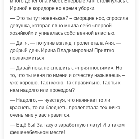
много денег она имеет. Впервые Аня столкнулась с
Ириной в коридоре во время уборки.
— Это ты тут новенькая? – сморщив нос, спросила
девушка, которая явно мнила себя «первой
хозяйкой» и упивалась собственной властью.
— Да, я, — потупив взгляд, пролепетала Аня, —
добрый день Ирина Владимировна! Приятно
познакомиться.
— Давай пока не спешить с «приятностями». Но
то, что ты меня по имени и отчеству называешь –
уже хорошо. Так нужно. Так правильно. Так ты к
нам надолго или проездом?
— Надолго, — чувствуя, что начинает то ли
краснеть, то ли бледнеть, пролепетала техничка, —
очень мне у вас нравится.
— Ещё бы! За такую заработную плату! И в таком
фешенебельном месте!