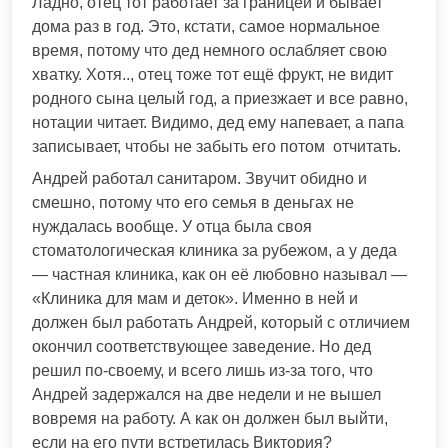
Ладно, отец тот работает за границей и бывает
дома раз в год. Это, кстати, самое нормальное
время, потому что дед немного ослабляет свою
хватку. Хотя.., отец тоже тот ещё фрукт, не видит
родного сына целый год, а приезжает и все равно,
нотации читает. Видимо, дед ему напевает, а папа
записывает, чтобы не забыть его потом отчитать.
Андрей работал санитаром. Звучит обидно и
смешно, потому что его семья в деньгах не
нуждалась вообще. У отца была своя
стоматологическая клиника за рубежом, а у деда
— частная клиника, как он её любовно называл —
«Клиника для мам и деток». Именно в ней и
должен был работать Андрей, который с отличием
окончил соответствующее заведение. Но дед
решил по-своему, и всего лишь из-за того, что
Андрей задержался на две недели и не вышел
вовремя на работу. А как он должен был выйти,
если на его пути встретилась Виктория?