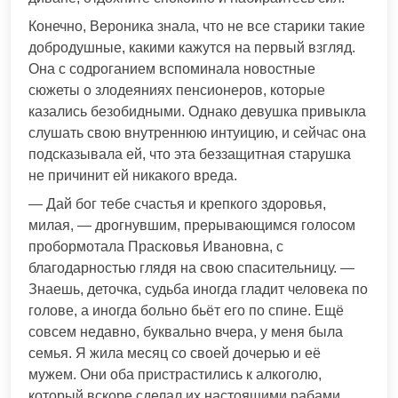
Конечно, Вероника знала, что не все старики такие
добродушные, какими кажутся на первый взгляд.
Она с содроганием вспоминала новостные
сюжеты о злодеяниях пенсионеров, которые
казались безобидными. Однако девушка привыкла
слушать свою внутреннюю интуицию, и сейчас она
подсказывала ей, что эта беззащитная старушка
не причинит ей никакого вреда.
— Дай бог тебе счастья и крепкого здоровья,
милая, — дрогнувшим, прерывающимся голосом
пробормотала Прасковья Ивановна, с
благодарностью глядя на свою спасительницу. —
Знаешь, деточка, судьба иногда гладит человека по
голове, а иногда больно бьёт его по спине. Ещё
совсем недавно, буквально вчера, у меня была
семья. Я жила месяц со своей дочерью и её
мужем. Они оба пристрастились к алкоголю,
который вскоре сделал их настоящими рабами