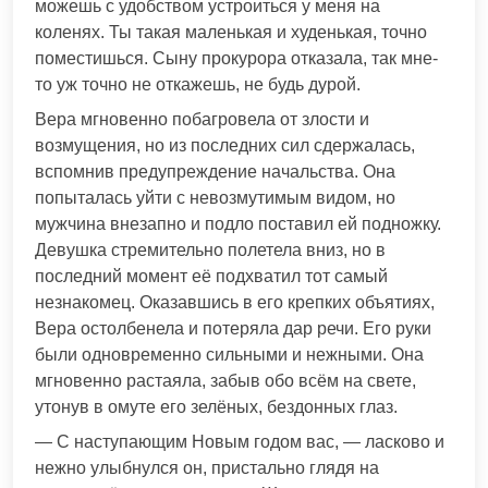
можешь с удобством устроиться у меня на
коленях. Ты такая маленькая и худенькая, точно
поместишься. Сыну прокурора отказала, так мне-
то уж точно не откажешь, не будь дурой.
Вера мгновенно побагровела от злости и
возмущения, но из последних сил сдержалась,
вспомнив предупреждение начальства. Она
попыталась уйти с невозмутимым видом, но
мужчина внезапно и подло поставил ей подножку.
Девушка стремительно полетела вниз, но в
последний момент её подхватил тот самый
незнакомец. Оказавшись в его крепких объятиях,
Вера остолбенела и потеряла дар речи. Его руки
были одновременно сильными и нежными. Она
мгновенно растаяла, забыв обо всём на свете,
утонув в омуте его зелёных, бездонных глаз.
— С наступающим Новым годом вас, — ласково и
нежно улыбнулся он, пристально глядя на