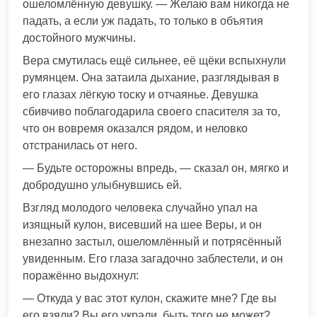
ошеломлённую девушку. — Желаю вам никогда не
падать, а если уж падать, то только в объятия
достойного мужчины.
Вера смутилась ещё сильнее, её щёки вспыхнули
румянцем. Она затаила дыхание, разглядывая в
его глазах лёгкую тоску и отчаянье. Девушка
сбивчиво поблагодарила своего спасителя за то,
что он вовремя оказался рядом, и неловко
отстранилась от него.
— Будьте осторожны впредь, — сказал он, мягко и
добродушно улыбнувшись ей.
Взгляд молодого человека случайно упал на
изящный кулон, висевший на шее Веры, и он
внезапно застыл, ошеломлённый и потрясённый
увиденным. Его глаза загадочно заблестели, и он
поражённо выдохнул:
— Откуда у вас этот кулон, скажите мне? Где вы
его взяли? Вы его украли, быть того не может?