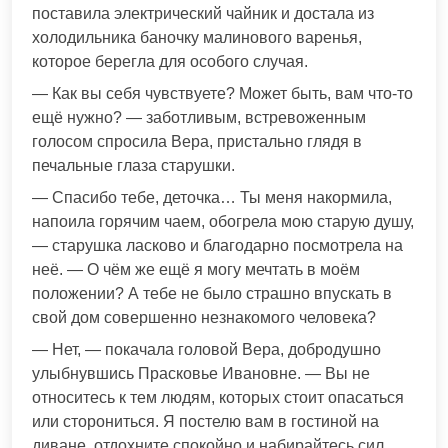
поставила электрический чайник и достала из
холодильника баночку малинового варенья,
которое берегла для особого случая.
— Как вы себя чувствуете? Может быть, вам что-то
ещё нужно? — заботливым, встревоженным
голосом спросила Вера, пристально глядя в
печальные глаза старушки.
— Спасибо тебе, деточка… Ты меня накормила,
напоила горячим чаем, обогрела мою старую душу,
— старушка ласково и благодарно посмотрела на
неё. — О чём же ещё я могу мечтать в моём
положении? А тебе не было страшно впускать в
свой дом совершенно незнакомого человека?
— Нет, — покачала головой Вера, добродушно
улыбнувшись Прасковье Ивановне. — Вы не
относитесь к тем людям, которых стоит опасаться
или сторониться. Я постелю вам в гостиной на
диване, отдохните спокойно и набирайтесь сил.