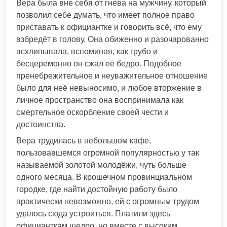
Вера была вне себя от гнева на мужчину, который
позволил себе думать, что имеет полное право
приставать к официантке и говорить всё, что ему
взбредёт в голову. Она обиженно и разочарованно
всхлипывала, вспоминая, как грубо и
бесцеремонно он сжал её бедро. Подобное
пренебрежительное и неуважительное отношение
было для неё невыносимо, и любое вторжение в
личное пространство она воспринимала как
смертельное оскорбление своей чести и
достоинства.
Вера трудилась в небольшом кафе,
пользовавшемся огромной популярностью у так
называемой золотой молодёжи, чуть больше
одного месяца. В крошечном провинциальном
городке, где найти достойную работу было
практически невозможно, ей с огромным трудом
удалось сюда устроиться. Платили здесь
официанткам щедро, но вместе с высоким