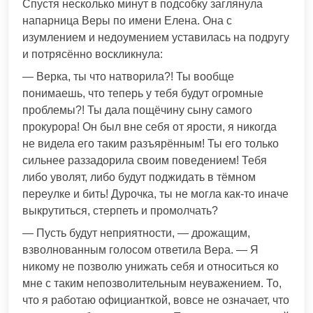
Спустя несколько минут в подсобку заглянула
напарница Веры по имени Елена. Она с
изумлением и недоумением уставилась на подругу
и потрясённо воскликнула:
— Верка, ты что натворила?! Ты вообще
понимаешь, что теперь у тебя будут огромные
проблемы?! Ты дала пощёчину сыну самого
прокурора! Он был вне себя от ярости, я никогда
не видела его таким разъярённым! Ты его только
сильнее раззадорила своим поведением! Тебя
либо уволят, либо будут поджидать в тёмном
переулке и бить! Дурочка, ты не могла как-то иначе
выкрутиться, стерпеть и промолчать?
— Пусть будут неприятности, — дрожащим,
взволнованным голосом ответила Вера. — Я
никому не позволю унижать себя и относиться ко
мне с таким непозволительным неуважением. То,
что я работаю официанткой, вовсе не означает, что