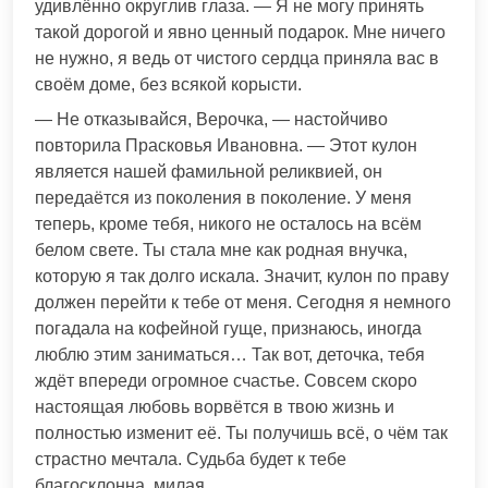
удивлённо округлив глаза. — Я не могу принять
такой дорогой и явно ценный подарок. Мне ничего
не нужно, я ведь от чистого сердца приняла вас в
своём доме, без всякой корысти.
— Не отказывайся, Верочка, — настойчиво
повторила Прасковья Ивановна. — Этот кулон
является нашей фамильной реликвией, он
передаётся из поколения в поколение. У меня
теперь, кроме тебя, никого не осталось на всём
белом свете. Ты стала мне как родная внучка,
которую я так долго искала. Значит, кулон по праву
должен перейти к тебе от меня. Сегодня я немного
погадала на кофейной гуще, признаюсь, иногда
люблю этим заниматься… Так вот, деточка, тебя
ждёт впереди огромное счастье. Совсем скоро
настоящая любовь ворвётся в твою жизнь и
полностью изменит её. Ты получишь всё, о чём так
страстно мечтала. Судьба будет к тебе
благосклонна, милая.