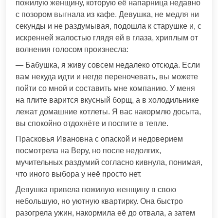
пожилую женщину, которую её напарница недавно
с позором выгнала из кафе. Девушка, не медля ни
секунды и не раздумывая, подошла к старушке и, с
искренней жалостью глядя ей в глаза, хриплым от
волнения голосом произнесла:
— Бабушка, я живу совсем недалеко отсюда. Если
вам некуда идти и негде переночевать, вы можете
пойти со мной и составить мне компанию. У меня
на плите варится вкусный борщ, а в холодильнике
лежат домашние котлеты. Я вас накормлю досыта,
вы спокойно отдохнёте и поспите в тепле.
Прасковья Ивановна с опаской и недоверием
посмотрела на Веру, но после недолгих,
мучительных раздумий согласно кивнула, понимая,
что иного выбора у неё просто нет.
Девушка привела пожилую женщину в свою
небольшую, но уютную квартирку. Она быстро
разогрела ужин, накормила её до отвала, а затем