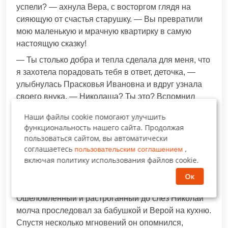
успели? — ахнула Вера, с восторгом глядя на
сияющую от счастья старушку. — Вы превратили
мою маленькую и мрачную квартирку в самую
настоящую сказку!
— Ты столько добра и тепла сделала для меня, что
я захотела порадовать тебя в ответ, деточка, —
улыбнулась Прасковья Ивановна и вдруг узнала
своего внука. — Николаша? Ты это? Вспомнил
наконец о своей старой бабушке? Нашёл-таки
Наши файлы cookie помогают улучшить
меня! Проходи, не стой на пороге как истукан! У
функциональность нашего сайта. Продолжая
меня в духовке как раз твоя любимая утка с
пользоваться сайтом, вы автоматически
яблоками запекается, я всё ждала, что ты
соглашаетесь
,
пользовательским соглашением
приедешь. Неужели я своим сердцем
включая политику использования файлов cookie.
почувствовала твой приезд или ты просто учуял
Ок
знакомый аромат издалека?
Ошеломлённый и растроганный до слёз Николай
молча проследовал за бабушкой и Верой на кухню.
Спустя несколько мгновений он опомнился,