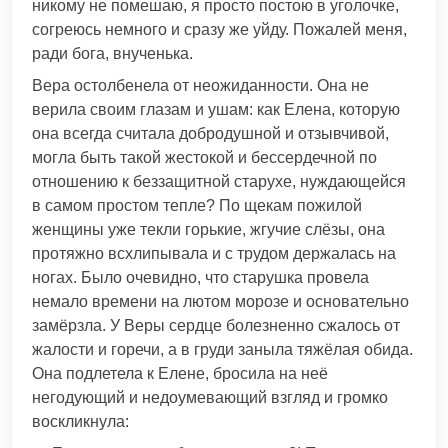
никому не помешаю, я просто постою в уголочке,
согреюсь немного и сразу же уйду. Пожалей меня,
ради бога, внученька.
Вера остолбенела от неожиданности. Она не
верила своим глазам и ушам: как Елена, которую
она всегда считала добродушной и отзывчивой,
могла быть такой жестокой и бессердечной по
отношению к беззащитной старухе, нуждающейся
в самом простом тепле? По щекам пожилой
женщины уже текли горькие, жгучие слёзы, она
протяжно всхлипывала и с трудом держалась на
ногах. Было очевидно, что старушка провела
немало времени на лютом морозе и основательно
замёрзла. У Веры сердце болезненно сжалось от
жалости и горечи, а в груди заныла тяжёлая обида.
Она подлетела к Елене, бросила на неё
негодующий и недоумевающий взгляд и громко
воскликнула: