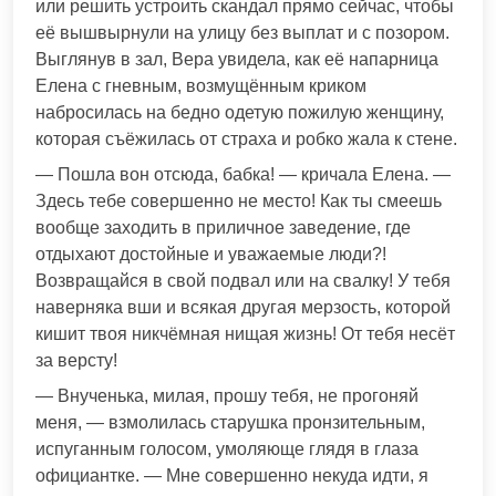
или решить устроить скандал прямо сейчас, чтобы
её вышвырнули на улицу без выплат и с позором.
Выглянув в зал, Вера увидела, как её напарница
Елена с гневным, возмущённым криком
набросилась на бедно одетую пожилую женщину,
которая съёжилась от страха и робко жала к стене.
— Пошла вон отсюда, бабка! — кричала Елена. —
Здесь тебе совершенно не место! Как ты смеешь
вообще заходить в приличное заведение, где
отдыхают достойные и уважаемые люди?!
Возвращайся в свой подвал или на свалку! У тебя
наверняка вши и всякая другая мерзость, которой
кишит твоя никчёмная нищая жизнь! От тебя несёт
за версту!
— Внученька, милая, прошу тебя, не прогоняй
меня, — взмолилась старушка пронзительным,
испуганным голосом, умоляюще глядя в глаза
официантке. — Мне совершенно некуда идти, я