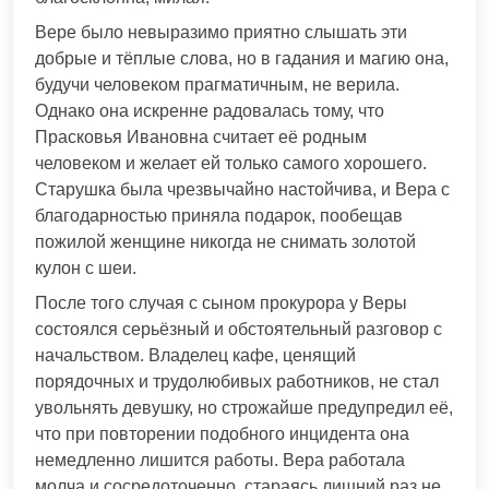
Вере было невыразимо приятно слышать эти
добрые и тёплые слова, но в гадания и магию она,
будучи человеком прагматичным, не верила.
Однако она искренне радовалась тому, что
Прасковья Ивановна считает её родным
человеком и желает ей только самого хорошего.
Старушка была чрезвычайно настойчива, и Вера с
благодарностью приняла подарок, пообещав
пожилой женщине никогда не снимать золотой
кулон с шеи.
После того случая с сыном прокурора у Веры
состоялся серьёзный и обстоятельный разговор с
начальством. Владелец кафе, ценящий
порядочных и трудолюбивых работников, не стал
увольнять девушку, но строжайше предупредил её,
что при повторении подобного инцидента она
немедленно лишится работы. Вера работала
молча и сосредоточенно, стараясь лишний раз не