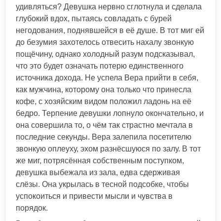
удивляться? Девушка нервно сглотнула и сделала
глубокий вдох, пытаясь совладать с бурей
негодования, поднявшейся в её душе. В тот миг ей
до безумия захотелось отвесить нахалу звонкую
пощёчину, однако холодный разум подсказывал,
что это будет означать потерю единственного
источника дохода. Не успела Вера прийти в себя,
как мужчина, которому она только что принесла
кофе, с хозяйским видом положил ладонь на её
бедро. Терпение девушки лопнуло окончательно, и
она совершила то, о чём так страстно мечтала в
последние секунды. Вера залепила посетителю
звонкую оплеуху, эхом разнёсшуюся по залу. В тот
же миг, потрясённая собственным поступком,
девушка выбежала из зала, едва сдерживая
слёзы. Она укрылась в тесной подсобке, чтобы
успокоиться и привести мысли и чувства в
порядок.