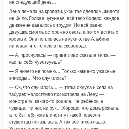
на следующий день…
Лена лежала на кровати, укрытая одеялом, живота
не было. Голова чугунная, всё тело болело, каждое
движение давалось с трудом. Но всё равно
девушка смогла осторожно сесть, а потом встать с
кровати. Она поплелась на кухню, где Альбина,
напевая, что-то пекла на сковороде.
— А, проснулась! — приветливо сказала тётка, —
как ты себя чувствуешь?
— Я ничего не помню… Только какие-то ужасные
эпизоды… Что случилось?
— Ох, что случилось… — тётка охнула и села на
табурет, жалостливо посмотрела на Лену, —
монстра ты какого-то родила. Не ребёнок, а
чудище. Ни ног, ни рук… Хорошо, что дома рожала,
а то бы тебя уже в институт какой повезли
студентам показывать. А так всё тихо-гладко.
Знакомая моя будет держать рот на замке.