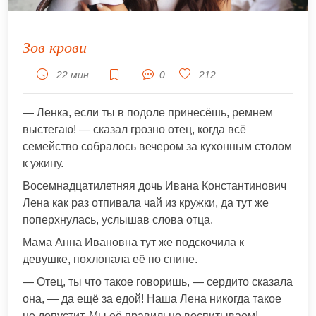
Зов крови
22 мин.
0
212
— Ленка, если ты в подоле принесёшь, ремнем
выстегаю! — сказал грозно отец, когда всё
семейство собралось вечером за кухонным столом
к ужину.
Восемнадцатилетняя дочь Ивана Константинович
Лена как раз отпивала чай из кружки, да тут же
поперхнулась, услышав слова отца.
Мама Анна Ивановна тут же подскочила к
девушке, похлопала её по спине.
— Отец, ты что такое говоришь, — сердито сказала
она, — да ещё за едой! Наша Лена никогда такое
не допустит. Мы её правильно воспитываем!