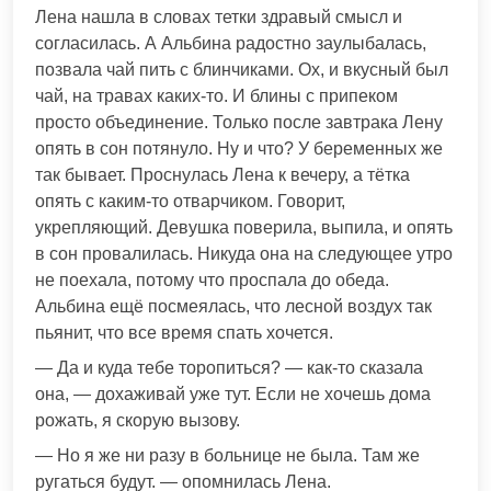
Лена нашла в словах тетки здравый смысл и
согласилась. А Альбина радостно заулыбалась,
позвала чай пить с блинчиками. Ох, и вкусный был
чай, на травах каких-то. И блины с припеком
просто объединение. Только после завтрака Лену
опять в сон потянуло. Ну и что? У беременных же
так бывает. Проснулась Лена к вечеру, а тётка
опять с каким-то отварчиком. Говорит,
укрепляющий. Девушка поверила, выпила, и опять
в сон провалилась. Никуда она на следующее утро
не поехала, потому что проспала до обеда.
Альбина ещё посмеялась, что лесной воздух так
пьянит, что все время спать хочется.
— Да и куда тебе торопиться? — как-то сказала
она, — дохаживай уже тут. Если не хочешь дома
рожать, я скорую вызову.
— Но я же ни разу в больнице не была. Там же
ругаться будут. — опомнилась Лена.