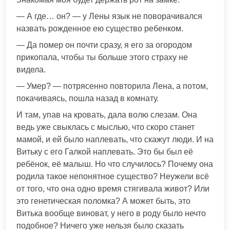
— А где… он? — у Лены язык не поворачивался
назвать рожденное ею существо ребенком.
— Да помер он почти сразу, я его за огородом
прикопала, чтобы ты больше этого страху не
видела.
— Умер? — потрясенно повторила Лена, а потом,
покачиваясь, пошла назад в комнату.
И там, упав на кровать, дала волю слезам. Она
ведь уже свыклась с мыслью, что скоро станет
мамой, и ей было наплевать, что скажут люди. И на
Витьку с его Галкой наплевать. Это бы был её
ребёнок, её малыш. Но что случилось? Почему она
родила такое непонятное существо? Неужели всё
от того, что она одно время стягивала живот? Или
это генетическая поломка? А может быть, это
Витька вообще виноват, у него в роду было нечто
подобное? Ничего уже нельзя было сказать