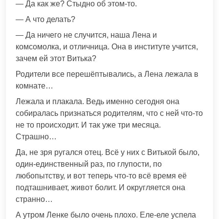
— Да как же? Стыдно об этом-то.
— А что делать?
— Да ничего не случится, наша Лена и
комсомолка, и отличница. Она в институте учится,
зачем ей этот Витька?
Родители все перешёптывались, а Лена лежала в
комнате…
Лежала и плакала. Ведь именно сегодня она
собиралась признаться родителям, что с ней что-то
не то происходит. И так уже три месяца.
Страшно…
Да, не зря ругался отец. Всё у них с Витькой было,
один-единственный раз, по глупости, по
любопытству, и вот теперь что-то всё время её
подташнивает, живот болит. И округляется она
странно…
А утром Ленке было очень плохо. Еле-еле успела