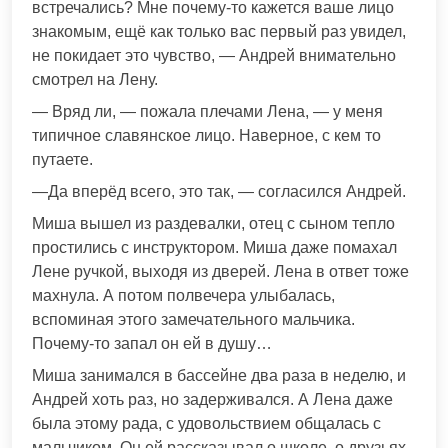
встречались? Мне почему-то кажется ваше лицо
знакомым, ещё как только вас первый раз увидел,
не покидает это чувство, — Андрей внимательно
смотрел на Лену.
— Вряд ли, — пожала плечами Лена, — у меня
типичное славянское лицо. Наверное, с кем то
путаете.
—Да вперёд всего, это так, — согласился Андрей.
Миша вышел из раздевалки, отец с сыном тепло
простились с инструктором. Миша даже помахал
Лене ручкой, выходя из дверей. Лена в ответ тоже
махнула. А потом полвечера улыбалась,
вспоминая этого замечательного мальчика.
Почему-то запал он ей в душу…
Миша занимался в бассейне два раза в неделю, и
Андрей хоть раз, но задерживался. А Лена даже
была этому рада, с удовольствием общалась с
мальчиком. Он ей рассказывал о школе, о друзьях,