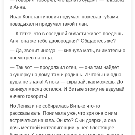
и Анна.
Иван Константинович подумал, пожевав губами,
повздыхал и придумал такой план.
— К тётке, что в соседней области живёт, поедешь.
Аня, она же тебе двоюродная? Общаетесь же?
— Да, звонит иногда, — кивнула мать, внимательно
посмотрев на отца.
— Так вот, — продолжил отец, — она там найдёт
акушерку на дому, там и родишь. И чтобы ни одна
душа не знала! А пока — скрывай, как можешь. До
каникул месяц остался. И Витьке этому не вздумай
ничего говорить!
Но Ленка и не собиралась Витьке что-то
рассказывать. Понимала уже, что зря она с ним
встречаться начала. Он кто? Сын доярки, а она
дочь местной интеллигенции, у неё блестящее
будущее. К тому же уже ровно два месяца, как они