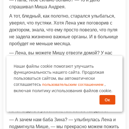
спрашивал Миша Андрея.
А тот, бледный, как полотно, старался улыбаться,
уверял, что пустяки. Хотя Лена уже поговорив с
доктором, знала, что ему просто повезло, что пуля
не задела жизненно важные органы. И в больнице
пробудет не меньше месяца.
— Лена, вы можете Мишу отвезти домой? У нас
там соседка есть, баба Зина, она иногда с ним
Наши файлы cookie помогают улучшить
сидит, я уже звонил ей, вроде бы согласна
функциональность нашего сайта. Продолжая
присмотреть, пока я тут валяться буду, — спросил
пользоваться сайтом, вы автоматически
Андрей.
соглашаетесь
,
пользовательским соглашением
Миша, услышав это, надул губы. Было понятно,
включая политику использования файлов cookie.
что общество старушки его не радует. Да и по тону
Ок
Андрея было ясно, что баба Зина не очень-то
хочет сидеть с ребёнком, тем более так долго.
— А зачем нам баба Зина? — улыбнулась Лена и
подмигнула Мише, — мы прекрасно можем пожить