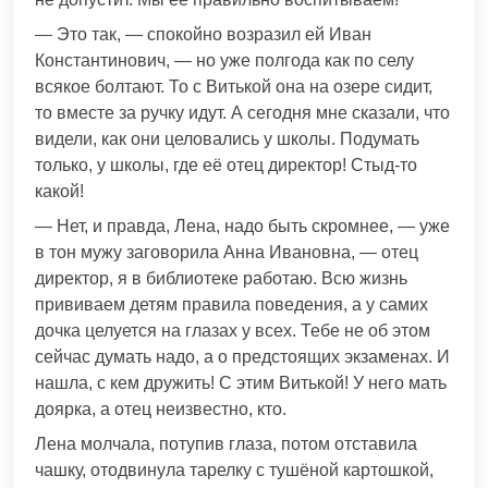
— Это так, — спокойно возразил ей Иван
Константинович, — но уже полгода как по селу
всякое болтают. То с Витькой она на озере сидит,
то вместе за ручку идут. А сегодня мне сказали, что
видели, как они целовались у школы. Подумать
только, у школы, где её отец директор! Стыд-то
какой!
— Нет, и правда, Лена, надо быть скромнее, — уже
в тон мужу заговорила Анна Ивановна, — отец
директор, я в библиотеке работаю. Всю жизнь
прививаем детям правила поведения, а у самих
дочка целуется на глазах у всех. Тебе не об этом
сейчас думать надо, а о предстоящих экзаменах. И
нашла, с кем дружить! С этим Витькой! У него мать
доярка, а отец неизвестно, кто.
Лена молчала, потупив глаза, потом отставила
чашку, отодвинула тарелку с тушёной картошкой,