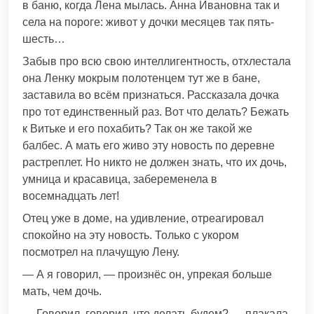
в баню, когда Лена мылась. Анна Ивановна так и
села на пороге: живот у дочки месяцев так пять-
шесть…
Забыв про всю свою интеллигентность, отхлестала
она Ленку мокрым полотенцем тут же в бане,
заставила во всём признаться. Рассказала дочка
про тот единственный раз. Вот что делать? Бежать
к Витьке и его похабить? Так он же такой же
балбес. А мать его живо эту новость по деревне
растреплет. Но никто не должен знать, что их дочь,
умница и красавица, забеременела в
восемнадцать лет!
Отец уже в доме, на удивление, отреагировал
спокойно на эту новость. Только с укором
посмотрел на плачущую Лену.
— А я говорил, — произнёс он, упрекая больше
мать, чем дочь.
— Говорил, говорил, что делать будем? — плакала