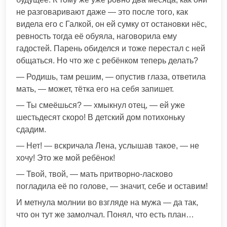
не разговаривают даже — это после того, как
видела его с Галкой, он ей сумку от остановки нёс,
ревность тогда её обуяла, наговорила ему
гадостей. Парень обиделся и тоже перестал с ней
общаться. Но что же с ребёнком теперь делать?
— Родишь, там решим, — опустив глаза, ответила
мать, — может, тётка его на себя запишет.
— Ты смеёшься? — хмыкнул отец, — ей уже
шестьдесят скоро! В детский дом потихоньку
сдадим.
— Нет! — вскричала Лена, услышав такое, — не
хочу! Это же мой ребёнок!
— Твой, твой, — мать притворно-ласково
погладила её по голове, — значит, себе и оставим!
И метнула молнии во взгляде на мужа — да так,
что он тут же замолчал. Понял, что есть план…