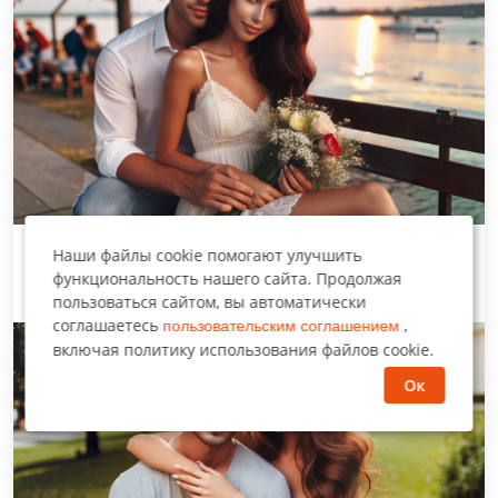
Наши файлы cookie помогают улучшить
Как избавиться от любовной зависимости и
функциональность нашего сайта. Продолжая
перестать страдать?
пользоваться сайтом, вы автоматически
соглашаетесь
,
пользовательским соглашением
Истории из жизни
включая политику использования файлов cookie.
Ок