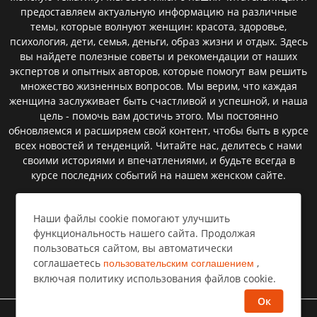
предоставляем актуальную информацию на различные
темы, которые волнуют женщин: красота, здоровье,
психология, дети, семья, деньги, образ жизни и отдых. Здесь
вы найдете полезные советы и рекомендации от наших
экспертов и опытных авторов, которые помогут вам решить
множество жизненных вопросов. Мы верим, что каждая
женщина заслуживает быть счастливой и успешной, и наша
цель - помочь вам достичь этого. Мы постоянно
обновляемся и расширяем свой контент, чтобы быть в курсе
всех новостей и тенденций. Читайте нас, делитесь с нами
своими историями и впечатлениями, и будьте всегда в
курсе последних событий на нашем женском сайте.
Наши файлы cookie помогают улучшить
Пользовательское соглашение
функциональность нашего сайта. Продолжая
пользоваться сайтом, вы автоматически
Политика конфиденциальности
соглашаетесь
,
пользовательским соглашением
Правообладателям⁣
включая политику использования файлов cookie.
Ок