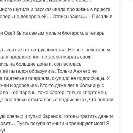
много шутила и рассказывала про жизнь в приюте.
 теперь не доверяю ей… Отписываюсь». – Писали в
ни Окей была самым милым блогером, а теперь
казываться от сотрудничества. Не все, некоторым
вали предложения, не желая марать свою
шись на большие деньги, согласилась
 её пытался образумить. Только Аня его не
на тщательно пиариала, скупили её подписчицы. У
ей и здоровьем. Кто-то даже лег в больницу с
ло – её парень, тоже блогер, только спортсмен,
де она плохо отзывалась о подписчиках, что попали
тадо слепых и тупых баранов, готовы тратить деньги
 совет… Пусть покупают книги и тренируют мозг! Я
ку!