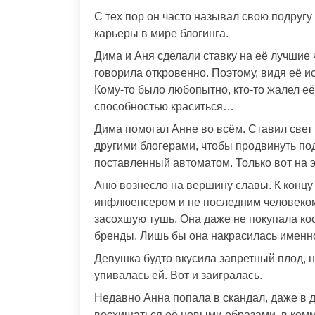
С тех пор он часто называл свою подругу
карьеры в мире блогинга.
Дима и Аня сделали ставку на её лучшие 
говорила откровенно. Поэтому, видя её и
Кому-то было любопытно, кто-то жалел е
способностью краситься…
Дима помогал Анне во всём. Ставил свет 
другими блогерами, чтобы продвинуть под
поставленный автоматом. Только вот на э
Аню вознесло на вершину славы. К конц
инфлюенсером и не последним человеком 
засохшую тушь. Она даже не покупала ко
бренды. Лишь бы она накрасилась именно
Девушка будто вкусила запретный плод, н
упивалась ей. Вот и заигралась.
Недавно Анна попала в скандал, даже в д
восхищаться её новыми образами, в ком