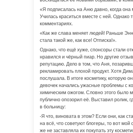
«Я подписалась на Аню давно, когда она 
Училась краситься вместе с ней. Однако
комментариях.
«Как же слава меняет людей! Раньше Эн
стала такой же, как все! Отписка!».
Однако, что ещё хуже, спонсоры стали от
нравился и чёрный пиар. Но другие отзы
репутацию. Дело в том, что Аня, позарив
рекламировать плохой продукт. Хотя Дима
послушала. В итоге косметику, которую о
девочек начались ужасные проблемы с кож
химическим ожогом. Словно этого было ма
публично опозорил её. Выставил ролик, г
в больницу:
-Я что, виновата в этом? Если они, как с
на всё, что советуют блогеры, то вот мой
же не заставляла их покупать эту космети