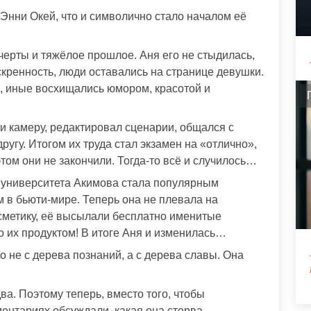
 Энни Окей, что и символично стало началом её
черты и тяжёлое прошлое. Аня его не стыдилась,
скренность, люди оставались на странице девушки.
ё, иные восхищались юмором, красотой и
и камеру, редактировал сценарии, общался с
ругу. Итогом их труда стал экзамен на «отлично»,
том они не закончили. Тогда-то всё и случилось…
у университета Акимова стала популярным
в бьюти-мире. Теперь она не плевала на
сметику, её высылали бесплатно именитые
 их продуктом! В итоге Аня и изменилась…
о не с дерева познаний, а с дерева славы. Она
ва. Поэтому теперь, вместо того, чтобы
ментариях обсуждали, какая она стерва…