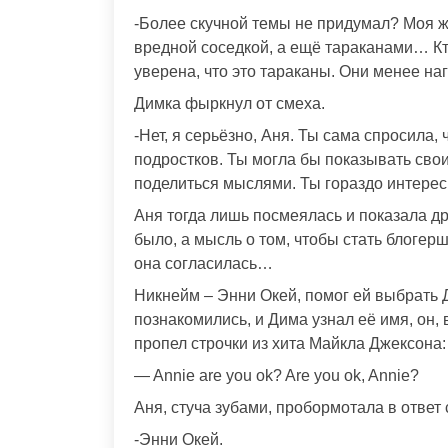
-Более скучной темы не придумал? Моя жи
вредной соседкой, а ещё тараканами… Кто
уверена, что это тараканы. Они менее на
Димка фыркнул от смеха.
-Нет, я серьёзно, Аня. Ты сама спросила,
подростков. Ты могла бы показывать свои
поделиться мыслями. Ты гораздо интерес
Аня тогда лишь посмеялась и показала др
было, а мысль о том, чтобы стать блогер
она согласилась…
Никнейм – Энни Окей, помог ей выбрать Д
познакомились, и Дима узнал её имя, он,
пропел строчки из хита Майкла Джексона:
— Annie are you ok? Are you ok, Annie?
Аня, стуча зубами, пробормотала в ответ
-Энни Окей.