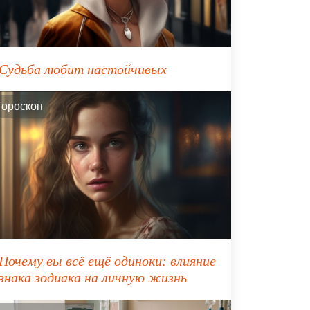
Судьба любит настойчивых
Гороскоп
Почему вы всё ещё одиноки: влияние
знака зодиака на личную жизнь