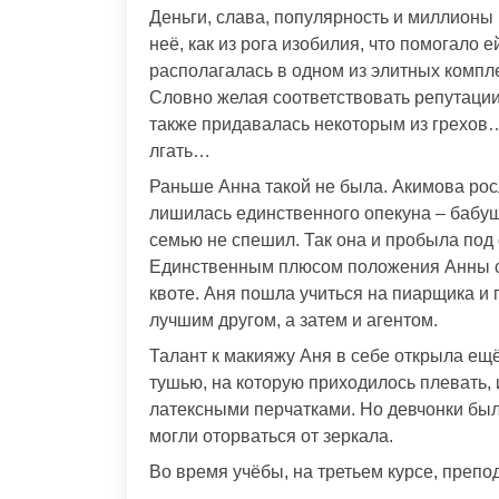
Деньги, слава, популярность и миллионы
неё, как из рога изобилия, что помогало 
располагалась в одном из элитных компле
Словно желая соответствовать репутации
также придавалась некоторым из грехов…
лгать…
Раньше Анна такой не была. Акимова росл
лишилась единственного опекуна – бабушк
семью не спешил. Так она и пробыла под
Единственным плюсом положения Анны ста
квоте. Аня пошла учиться на пиарщика и 
лучшим другом, а затем и агентом.
Талант к макияжу Аня в себе открыла ещ
тушью, на которую приходилось плевать,
латексными перчатками. Но девчонки были
могли оторваться от зеркала.
Во время учёбы, на третьем курсе, препо