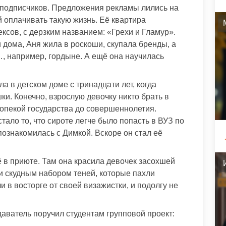
 подписчиков. Предложения рекламы лились на
ей оплачивать такую жизнь. Её квартира
ксов, с дерзким названием: «Грехи и Гламур».
 дома, Аня жила в роскоши, скупала бренды, а
, например, гордыне. А ещё она научилась
а в детском доме с тринадцати лет, когда
и. Конечно, взрослую девочку никто брать в
 опекой государства до совершеннолетия.
ло то, что сироте легче было попасть в ВУЗ по
познакомилась с Димкой. Вскоре он стал её
ё в приюте. Там она красила девочек засохшей
 и скудным набором теней, которые пахли
 в восторге от своей визажистки, и подолгу не
даватель поручил студентам групповой проект: