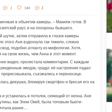
1
1
346
мигивая в объектив камеры. – Макияж готов. В
светский раут, и на похороны бывшего.
 шутке, затем отправила в глазок камеры
е этого Аня вздохнула так тяжело, словно
свод, подобно атланту из мифологии. Хотя,
на свою жизнь, чем Анна в этот момент.
нее видео, пролистала комментарии. С каждым
увиденным эмодзи, градус её настроения падал
о прорисовывала, съезжались к переносице.
лась девушка, блокируя смартфон и бросая его на
а и уставилась в потолок, сияющий от неона. Аня
утины, как Энни Окей, была топовым бьюти-
мечтала ранее…