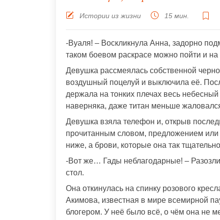
Истории из жизни
15 мин.
-Вуаля! – Воскликнула Анна, задорно под
таком боевом раскрасе можно пойти и на 
Девушка рассмеялась собственной черной
воздушный поцелуй и выключила её. Посл
держала на тонких плечах весь небесный 
наверняка, даже титан меньше жаловался 
Девушка взяла телефон и, открыв послед
прочитанным словом, предложением или 
ниже, а брови, которые она так тщательн
-Вот же… Гады неблагодарные! – Разозли
стол.
Она откинулась на спинку розового кресл
Акимова, известная в мире всемирной па
блогером. У неё было всё, о чём она не 