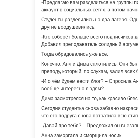
-Предлагаю вам разделиться на группы по
аккаунт в социальных сетях, а потом нач
Студенты разделились на два лагеря. Одни
другие воодушевились.
-Кто соберёт больше всего подписчиков д
Добавил преподаватель солидный аргуме
Тогда обрадовались уже все.
Конечно, Аня и Дима сплотились. Они бы
преподу, который, по слухам, валил всех 
-И о чём будем вести блог? – Спросила А
вообще интересно людям?
Дима засмотрелся на то, как красиво блес
Сегодня студентка снова забавно накрас
что его подруга снова потратила всю стип
-Давай про тебя? – Предложил он внезап
Анна заморгала и сморщила носик: