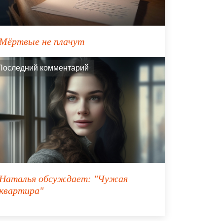
Мёртвые не плачут
Последний комментарий
Наталья
обсуждает:
"Чужая
квартира"