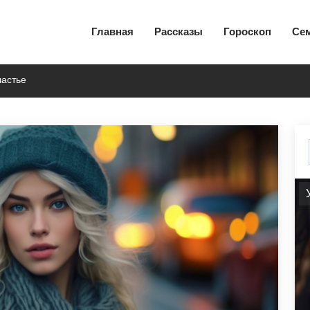
Главная
Рассказы
Гороскоп
Се
частье