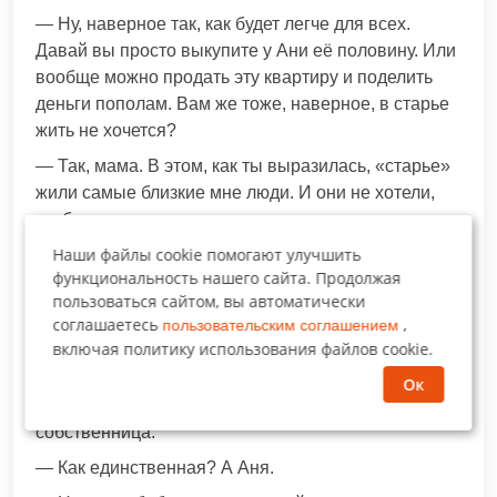
— Ну, наверное так, как будет легче для всех.
Давай вы просто выкупите у Ани её половину. Или
вообще можно продать эту квартиру и поделить
деньги пополам. Вам же тоже, наверное, в старье
жить не хочется?
— Так, мама. В этом, как ты выразилась, «старье»
жили самые близкие мне люди. И они не хотели,
чтобы я продавала квартиру.
Наши файлы cookie помогают улучшить
Кристина начинала злиться, неужели её мама не
функциональность нашего сайта. Продолжая
понимает таких элементарных вещей? Да и что за
пользоваться сайтом, вы автоматически
наглость? В завещании четко указано, что
соглашаетесь
,
пользовательским соглашением
Кристина – единственный наследник.
включая политику использования файлов cookie.
— Тогда давай решим проблему выкупом доли.
Ок
— Какой доли, мам? Я единственная
собственница.
— Как единственная? А Аня.