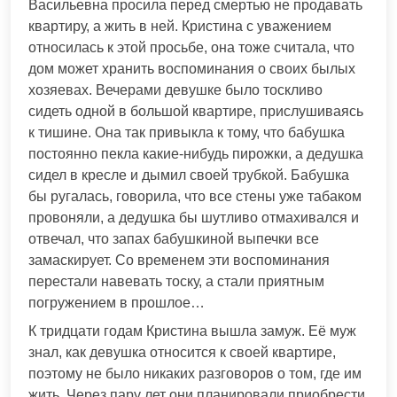
Васильевна просила перед смертью не продавать
квартиру, а жить в ней. Кристина с уважением
относилась к этой просьбе, она тоже считала, что
дом может хранить воспоминания о своих былых
хозяевах. Вечерами девушке было тоскливо
сидеть одной в большой квартире, прислушиваясь
к тишине. Она так привыкла к тому, что бабушка
постоянно пекла какие-нибудь пирожки, а дедушка
сидел в кресле и дымил своей трубкой. Бабушка
бы ругалась, говорила, что все стены уже табаком
провоняли, а дедушка бы шутливо отмахивался и
отвечал, что запах бабушкиной выпечки все
замаскирует. Со временем эти воспоминания
перестали навевать тоску, а стали приятным
погружением в прошлое…
К тридцати годам Кристина вышла замуж. Её муж
знал, как девушка относится к своей квартире,
поэтому не было никаких разговоров о том, где им
жить. Через пару лет они планировали приобрести