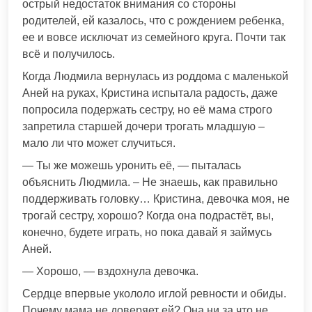
острый недостаток внимания со стороны
родителей, ей казалось, что с рождением ребенка,
ее и вовсе исключат из семейного круга. Почти так
всё и получилось.
Когда Людмила вернулась из роддома с маленькой
Аней на руках, Кристина испытала радость, даже
попросила подержать сестру, но её мама строго
запретила старшей дочери трогать младшую –
мало ли что может случиться.
— Ты же можешь уронить её, — пыталась
объяснить Людмила. – Не знаешь, как правильно
поддерживать головку… Кристина, девочка моя, не
трогай сестру, хорошо? Когда она подрастёт, вы,
конечно, будете играть, но пока давай я займусь
Аней.
— Хорошо, — вздохнула девочка.
Сердце впервые укололо иглой ревности и обиды.
Почему мама не доверяет ей? Она ни за что не