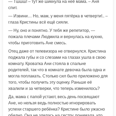
— Тшшш! – тут же шикнула на неё мама. – Аня
спит.
— Извини… Но, мам, у меня пятёрка в четверти!.. –
глаза Кристины всё ещё сияли.
— Ну, оно и понятно. У тебя же репетитор, —
пожала плечами Людмила и вернулась на кухню,
чтобы приготовить Ане смесь.
Отец даже от телевизора не отвернулся. Кристина
поджала губы и со слезами на глазах ушла в свою
комнату. Кроватка Ани стояла в спальне
родителей, так что в комнате девочка была одна и
могла поплакать. Столько сил было приложено для
того, чтобы получить эту оценку. Раньше её
хвалили и за четверки, что теперь изменилось?
Да, мама с папой устают, весь день посвящают
Ане, но нельзя ведь полностью игнорировать
успехи старшего ребёнка? Кристине было ужасно
обидно. Она не злилась на сестру, понимала, что