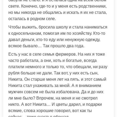
свете. Конечно, где-то и у меня есть родственники,
но мы никогда не общались и искать я их не стала,
осталась в родном селе.
Чтобы выжить, бросила школу и стала наниматься
к односельчанам, помогая им по хозяйству. Кто-то
давал деньги, кто-то еду или ненужную одежду,
всякое бывало… Так прошло два года.
Есть у нас в селе семья фермеров. На них я тоже
часто работала, а они, хоть и богатые, всегда
платили немного и только то, что обещали, ни разу
рубля больше не дали. Так вот, у них есть сын,
Никита. Он старше меня лет на пять. и этот самый
Никита стал ухаживать за мной. А я вниманием
мужчин совсем не была избалована. Да и до них
ли мне было? Впрочем, на меня и не смотрел
никто. А вот Никита… И цветы дарил, и подарки
всякие, слова хорошие говорил, вот как ты
сейчас… тоже счастье обещал…