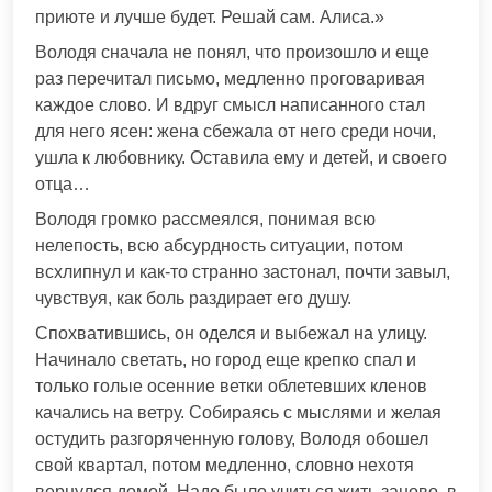
приюте и лучше будет. Решай сам. Алиса.»
Володя сначала не понял, что произошло и еще
раз перечитал письмо, медленно проговаривая
каждое слово. И вдруг смысл написанного стал
для него ясен: жена сбежала от него среди ночи,
ушла к любовнику. Оставила ему и детей, и своего
отца…
Володя громко рассмеялся, понимая всю
нелепость, всю абсурдность ситуации, потом
всхлипнул и как-то странно застонал, почти завыл,
чувствуя, как боль раздирает его душу.
Спохватившись, он оделся и выбежал на улицу.
Начинало светать, но город еще крепко спал и
только голые осенние ветки облетевших кленов
качались на ветру. Собираясь с мыслями и желая
остудить разгоряченную голову, Володя обошел
свой квартал, потом медленно, словно нехотя
вернулся домой. Надо было учиться жить заново, в