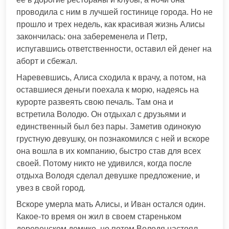
проводила с ним в лучшей гостинице города. Но не
прошло и трех недель, как красивая жизнь Алисы
закончилась: она забеременела и Петр,
испугавшись ответственности, оставил ей денег на
аборт и сбежал.
Наревевшись, Алиса сходила к врачу, а потом, на
оставшиеся деньги поехала к морю, надеясь на
курорте развеять свою печаль. Там она и
встретила Володю. Он отдыхал с друзьями и
единственный был без пары. Заметив одинокую
грустную девушку, он познакомился с ней и вскоре
она вошла в их компанию, быстро став для всех
своей. Потому никто не удивился, когда после
отдыха Володя сделал девушке предложение, и
увез в свой город.
Вскоре умерла мать Алисы, и Иван остался один.
Какое-то время он жил в своем стареньком
деревенском домике, но потом Володя настоял,