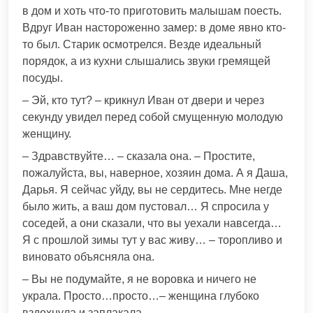
в дом и хоть что-то приготовить малышам поесть.
Вдруг Иван настороженно замер: в доме явно кто-
то был. Старик осмотрелся. Везде идеальный
порядок, а из кухни слышались звуки гремящей
посуды.
– Эй, кто тут? – крикнул Иван от двери и через
секунду увидел перед собой смущенную молодую
женщину.
– Здравствуйте… – сказала она. – Простите,
пожалуйста, вы, наверное, хозяин дома. А я Даша,
Дарья. Я сейчас уйду, вы не сердитесь. Мне негде
было жить, а ваш дом пустовал… Я спросила у
соседей, а они сказали, что вы уехали навсегда…
Я с прошлой зимы тут у вас живу… – торопливо и
виновато объясняла она.
– Вы не подумайте, я не воровка и ничего не
украла. Просто…просто…– женщина глубоко
вздохнула и заплакала…