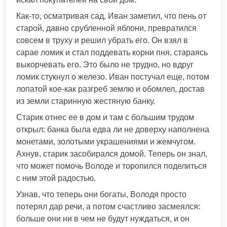
Как-то, осматривая сад, Иван заметил, что пень от
старой, давно срубленной яблони, превратился
совсем в труху и решил убрать его. Он взял в
сарае ломик и стал поддевать корни пня, стараясь
выкорчевать его. Это было не трудно, но вдруг
ломик стукнул о железо. Иван постучал еще, потом
лопатой кое-как разгреб землю и обомлел, достав
из земли старинную жестяную банку.
Старик отнес ее в дом и там с большим трудом
открыл: банка была едва ли не доверху наполнена
монетами, золотыми украшениями и жемчугом.
Ахнув, старик засобирался домой. Теперь он знал,
что может помочь Володе и торопился поделиться
с ним этой радостью.
Узнав, что теперь они богаты, Володя просто
потерял дар речи, а потом счастливо засмеялся:
больше они ни в чем не будут нуждаться, и он