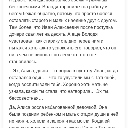
бесконечными. Володя торопился на работу и
бегом бежал обратно, потому что просто боялся
оставлять старого и малых наедине друг с другом.
Тем более, что Иван Алексеевич после поступка
дочери сдал лет на десять. А еще Володя
чувствовал, как старику стыдно перед ним и
пытался хоть как-то успокоить его, говорил, что он
ни в чем не виноват, но легче от этого не
становилось.
– Эх, Алиса, дочка, – говорил в пустоту Иван, когда
оставался один. – Что-то упустили мы с Татьяной,
когда воспитывали тебя. Хорошо хоть мать не
узнала, какой ты стала, что натворила… Эх ты,
бессовестная…
Да, Алиса росла избалованной девочкой. Она
была поздним ребенком и мать с отцом души в ней
не чаяли, холили и лелеяли как могли. Когда ей
пришло время поступать в школу, Иван и Татьяна