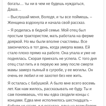
богаты… ты ни в чем не будешь нуждаться,
Даша…
– Выслушай меня, Володя, и ты все поймешь. –
Женщина вздохнула и начала свой рассказ.
– Я родилась в бедной семье. Мой отец был
простым трактористом, мать работала на ферме
дояркой. Но мы были вполне счастливы. Все
закончилось в тот день, когда умерла мама. Ей
стало плохо прямо на работе. Она упала и уже не
поднялась. Скорая приехать не успела. С того дня
отец стал пить и в первую же зиму после смерти
мамы замерз пьяный в сугробе, у ее могилы. Он
очень ее любил и не захотел без нее жить.
Я осталась с бабушкой. А было мне всего восемь
лет. Как нам жилось, рассказывать не буду. Ты и
сам понимаешь, что мы едва сводили концы с
концами. Едва мне исполнилось шестнадцать –
бабули не стало. и я осталась одна на всем белом