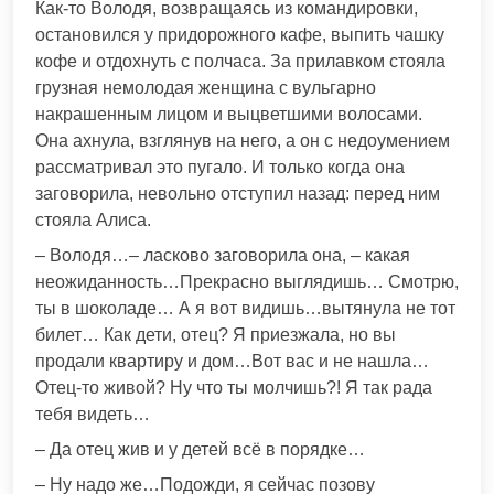
Как-то Володя, возвращаясь из командировки,
остановился у придорожного кафе, выпить чашку
кофе и отдохнуть с полчаса. За прилавком стояла
грузная немолодая женщина с вульгарно
накрашенным лицом и выцветшими волосами.
Она ахнула, взглянув на него, а он с недоумением
рассматривал это пугало. И только когда она
заговорила, невольно отступил назад: перед ним
стояла Алиса.
– Володя…– ласково заговорила она, – какая
неожиданность…Прекрасно выглядишь… Смотрю,
ты в шоколаде… А я вот видишь…вытянула не тот
билет… Как дети, отец? Я приезжала, но вы
продали квартиру и дом…Вот вас и не нашла…
Отец-то живой? Ну что ты молчишь?! Я так рада
тебя видеть…
– Да отец жив и у детей всё в порядке…
– Ну надо же…Подожди, я сейчас позову