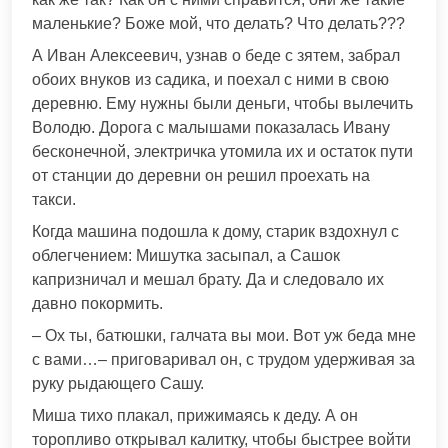
маленькие? Боже мой, что делать? Что делать???
А Иван Алексеевич, узнав о беде с зятем, забрал
обоих внуков из садика, и поехал с ними в свою
деревню. Ему нужны были деньги, чтобы вылечить
Володю. Дорога с малышами показалась Ивану
бесконечной, электричка утомила их и остаток пути
от станции до деревни он решил проехать на
такси.
Когда машина подошла к дому, старик вздохнул с
облегчением: Мишутка засыпал, а Сашок
капризничал и мешал брату. Да и следовало их
давно покормить.
– Ох ты, батюшки, галчата вы мои. Вот уж беда мне
с вами…– приговаривал он, с трудом удерживая за
руку рыдающего Сашу.
Миша тихо плакал, прижимаясь к деду. А он
торопливо открывал калитку, чтобы быстрее войти