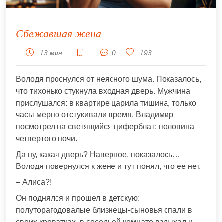
Сбежавшая жена
13 мин.
0
193
Володя проснулся от неясного шума. Показалось,
что тихонько стукнула входная дверь. Мужчина
прислушался: в квартире царила тишина, только
часы мерно отстукивали время. Владимир
посмотрел на светящийся циферблат: половина
четвертого ночи.
Да ну, какая дверь? Наверное, показалось…
Володя повернулся к жене и тут понял, что ее нет.
– Алиса?!
Он поднялся и прошел в детскую:
полуторагодовалые близнецы-сыновья спали в
своих кроватках, в соседней комнате вздыхал и