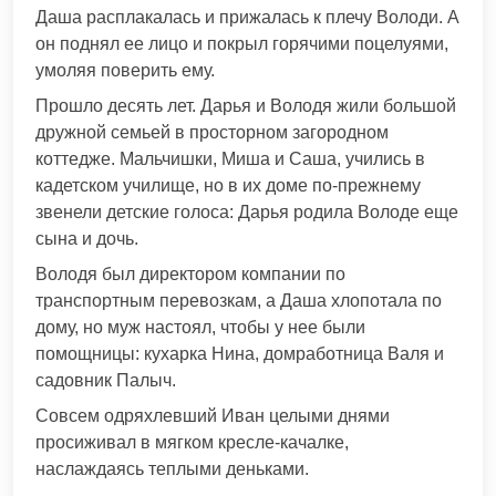
Даша расплакалась и прижалась к плечу Володи. А
он поднял ее лицо и покрыл горячими поцелуями,
умоляя поверить ему.
Прошло десять лет. Дарья и Володя жили большой
дружной семьей в просторном загородном
коттедже. Мальчишки, Миша и Саша, учились в
кадетском училище, но в их доме по-прежнему
звенели детские голоса: Дарья родила Володе еще
сына и дочь.
Володя был директором компании по
транспортным перевозкам, а Даша хлопотала по
дому, но муж настоял, чтобы у нее были
помощницы: кухарка Нина, домработница Валя и
садовник Палыч.
Совсем одряхлевший Иван целыми днями
просиживал в мягком кресле-качалке,
наслаждаясь теплыми деньками.