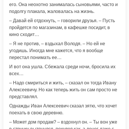
его. Она неохотно занималась сыновьями, часто и
подолгу плакала, жаловалась на жизнь.
– Давай ей отдохнуть, – говорили друзья. – Пусть
пройдется по магазинам, в кафешке посидит, в
кино сходит…
– Я не против, – вздыхал Володя. – Но ей не
угодишь. Иногда мне кажется, что я вообще
перестал понимать ее…
И вот она ушла. Сбежала среди ночи, бросила их
всех…
– Надо смириться и жить, – сказал он тогда Ивану
Алексеевичу. Но как теперь жить он сам просто не
представлял.
Однажды Иван Алексеевич сказал зятю, что хочет
поехать в свою деревню.
– Может дом продам? – вздохнул он. – Ты вон уже
в струнку вытянулся, похудел как, а денег даже с