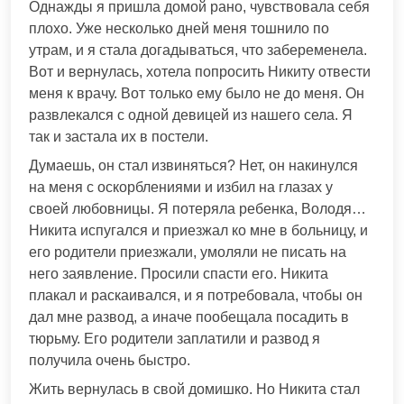
Однажды я пришла домой рано, чувствовала себя
плохо. Уже несколько дней меня тошнило по
утрам, и я стала догадываться, что забеременела.
Вот и вернулась, хотела попросить Никиту отвести
меня к врачу. Вот только ему было не до меня. Он
развлекался с одной девицей из нашего села. Я
так и застала их в постели.
Думаешь, он стал извиняться? Нет, он накинулся
на меня с оскорблениями и избил на глазах у
своей любовницы. Я потеряла ребенка, Володя…
Никита испугался и приезжал ко мне в больницу, и
его родители приезжали, умоляли не писать на
него заявление. Просили спасти его. Никита
плакал и раскаивался, и я потребовала, чтобы он
дал мне развод, а иначе пообещала посадить в
тюрьму. Его родители заплатили и развод я
получила очень быстро.
Жить вернулась в свой домишко. Но Никита стал