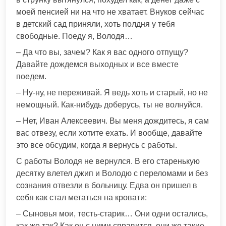
моей пенсией ни на что не хватает. Внуков сейчас
в детский сад приняли, хоть полдня у тебя
свободные. Поеду я, Володя…
– Да что вы, зачем? Как я вас одного отпущу?
Давайте дождемся выходных и все вместе
поедем.
– Ну-ну, не переживай. Я ведь хоть и старый, но не
немощный. Как-нибудь доберусь, ты не волнуйся.
– Нет, Иван Алексеевич. Вы меня дождитесь, я сам
вас отвезу, если хотите ехать. И вообще, давайте
это все обсудим, когда я вернусь с работы.
С работы Володя не вернулся. В его старенькую
десятку влетел джип и Володю с переломами и без
сознания отвезли в больницу. Едва он пришел в
себя как стал метаться на кровати:
– Сыновья мои, тесть-старик… Они одни остались,
как же так? Как он с ними справится, они же такие