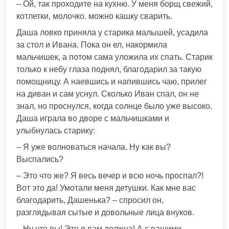
– Ой, так проходите на кухню. У меня борщ свежий,
котлетки, молочко. можно кашку сварить.
Даша ловко приняла у старика малышей, усадила
за стол и Ивана. Пока он ел, накормила
мальчишек, а потом сама уложила их спать. Старик
только к небу глаза поднял, благодарил за такую
помощницу. А наевшись и напившись чаю, прилег
на диван и сам уснул. Сколько Иван спал, он не
знал, но проснулся, когда солнце было уже высоко.
Даша играла во дворе с мальчишками и
улыбнулась старику:
– Я уже волноваться начала. Ну как вы?
Выспались?
– Это что же? Я весь вечер и всю ночь проспал?!
Вот это да! Умотали меня детушки. Как мне вас
благодарить, Дашенька? – спросил он,
разглядывая сытые и довольные лица внуков.
– Ну что вы! Это я вам должна! А с вашими